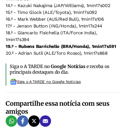
14.º - Kazuki Nakajima (JAP/Williams), 1min17s002
15.º - Timo Glock (ALE/Toyota), 1min17s092
16.º - Mark Webber (AUS/Red Bull), 1min17s106
17.º - Jenson Button (ING/Honda), 1min17s244
18.º - Giancarlo Fisichella (ITA/Force India),
1min17s394
19.º - Rubens Barrichello (BRA/Honda), 1min17s591
20.º - Adrian Sutil (ALE/Toro Rosso), 1min17s868
Siga o A TARDE no
Google Notícias
e receba os
principais destaques do dia.
Siga o A TARDE no Google Noticias
Compartilhe essa notícia com seus
amigos