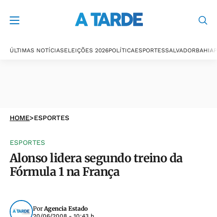
ÚLTIMAS NOTÍCIAS
ELEIÇÕES 2026
POLÍTICA
ESPORTES
SALVADOR
BAHIA
P
HOME
>
ESPORTES
ESPORTES
Alonso lidera segundo treino da
Fórmula 1 na França
Por
Agencia Estado
20/06/2008 - 10:43 h