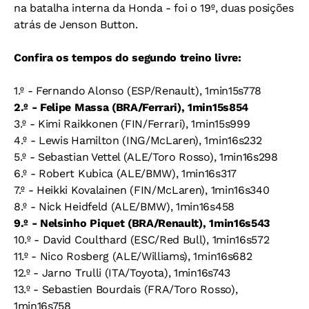
na batalha interna da Honda - foi o 19º, duas posições
atrás de Jenson Button.
Confira os tempos do segundo treino livre:
1.º - Fernando Alonso (ESP/Renault), 1min15s778
2.º - Felipe Massa (BRA/Ferrari), 1min15s854
3.º - Kimi Raikkonen (FIN/Ferrari), 1min15s999
4.º - Lewis Hamilton (ING/McLaren), 1min16s232
5.º - Sebastian Vettel (ALE/Toro Rosso), 1min16s298
6.º - Robert Kubica (ALE/BMW), 1min16s317
7.º - Heikki Kovalainen (FIN/McLaren), 1min16s340
8.º - Nick Heidfeld (ALE/BMW), 1min16s458
9.º - Nelsinho Piquet (BRA/Renault), 1min16s543
10.º - David Coulthard (ESC/Red Bull), 1min16s572
11.º - Nico Rosberg (ALE/Williams), 1min16s682
12.º - Jarno Trulli (ITA/Toyota), 1min16s743
13.º - Sebastien Bourdais (FRA/Toro Rosso),
1min16s758