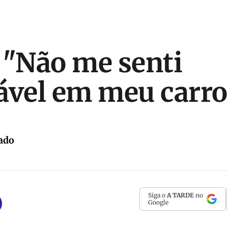
 "Não me senti
ável em meu carro
ado
Siga o
A TARDE
no
Google