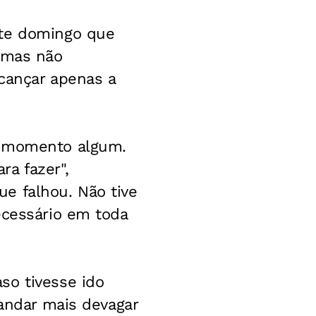
ste domingo que
, mas não
cançar apenas a
m momento algum.
a fazer",
e falhou. Não tive
ecessário em toda
so tivesse ido
 andar mais devagar