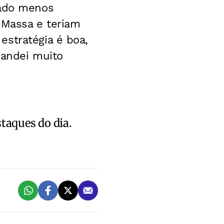
vado menos
r Massa e teriam
estratégia é boa,
 andei muito
staques do dia.