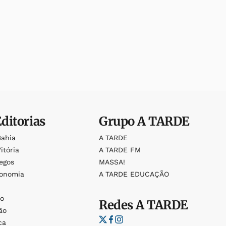
Editorias
Grupo
A TARDE
Bahia
A TARDE
itória
A TARDE FM
egos
MASSA!
ronomia
A TARDE EDUCAÇÃO
o
o
Redes
A TARDE
ão
ca