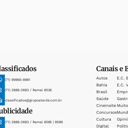
lassificados
Canais e 
Autos
E.c. 
(71) 99965-8961
Bahia
E.c. V
(71) 2886-2683 / Ramal 8526
Brasil
Empr
Saúde
Gast
classificados@grupoatarde.com.br
Cineinsite
Muit
ublicidade
Concursos
Mund
Cultura
Opini
(71) 2886-2683 / Ramal 8585 | 8586
Digital
Políti