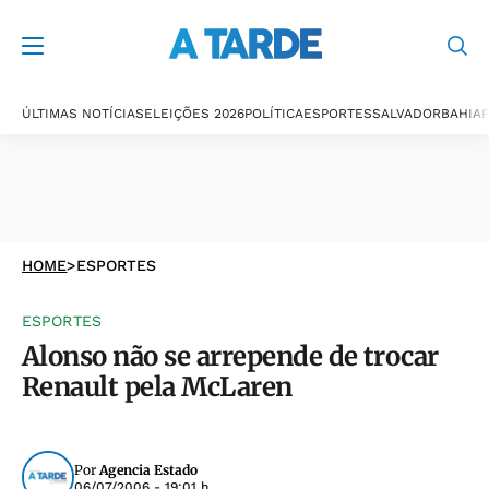
ÚLTIMAS NOTÍCIAS
ELEIÇÕES 2026
POLÍTICA
ESPORTES
SALVADOR
BAHIA
P
HOME
>
ESPORTES
ESPORTES
Alonso não se arrepende de trocar
Renault pela McLaren
Por
Agencia Estado
06/07/2006 - 19:01 h