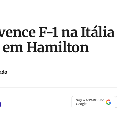
ence F-1 na Itália
a em Hamilton
ado
Siga o
A TARDE
no
Google