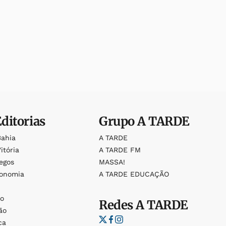
Editorias
Grupo
A TARDE
Bahia
A TARDE
itória
A TARDE FM
egos
MASSA!
ronomia
A TARDE EDUCAÇÃO
o
o
Redes
A TARDE
ão
ca