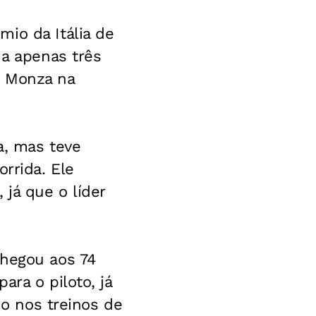
io da Itália de
 a apenas três
m Monza na
a, mas teve
rrida. Ele
 já que o líder
chegou aos 74
ara o piloto, já
do nos treinos de