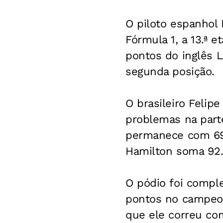
O piloto espanhol 
Fórmula 1, a 13.ª 
pontos do inglês 
segunda posição.
O brasileiro Felip
problemas na parte
permanece com 69 p
Hamilton soma 92
O pódio foi compl
pontos no campeona
que ele correu com