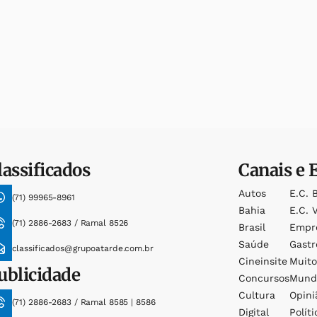
lassificados
Canais e 
Autos
E.c. 
(71) 99965-8961
Bahia
E.c. V
(71) 2886-2683 / Ramal 8526
Brasil
Empr
Saúde
Gast
classificados@grupoatarde.com.br
Cineinsite
Muit
ublicidade
Concursos
Mund
Cultura
Opini
(71) 2886-2683 / Ramal 8585 | 8586
Digital
Políti