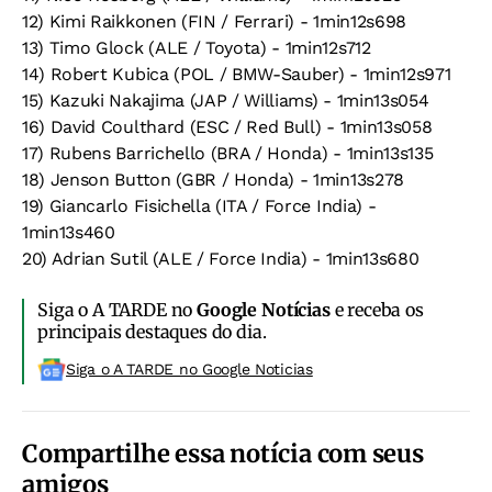
12) Kimi Raikkonen (FIN / Ferrari) - 1min12s698
13) Timo Glock (ALE / Toyota) - 1min12s712
14) Robert Kubica (POL / BMW-Sauber) - 1min12s971
15) Kazuki Nakajima (JAP / Williams) - 1min13s054
16) David Coulthard (ESC / Red Bull) - 1min13s058
17) Rubens Barrichello (BRA / Honda) - 1min13s135
18) Jenson Button (GBR / Honda) - 1min13s278
19) Giancarlo Fisichella (ITA / Force India) -
1min13s460
20) Adrian Sutil (ALE / Force India) - 1min13s680
Siga o A TARDE no
Google Notícias
e receba os
principais destaques do dia.
Siga o A TARDE no Google Noticias
Compartilhe essa notícia com seus
amigos