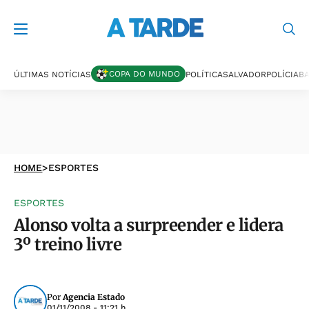
COPA DO MUNDO
ÚLTIMAS NOTÍCIAS
POLÍTICA
SALVADOR
POLÍCIA
BA
HOME
>
ESPORTES
ESPORTES
Alonso volta a surpreender e lidera
3º treino livre
Por
Agencia Estado
01/11/2008 - 11:21 h