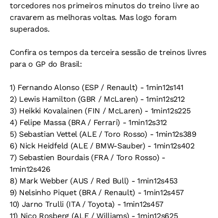
torcedores nos primeiros minutos do treino livre ao
cravarem as melhoras voltas. Mas logo foram
superados.
Confira os tempos da terceira sessão de treinos livres
para o GP do Brasil:
1) Fernando Alonso (ESP / Renault) - 1min12s141
2) Lewis Hamilton (GBR / McLaren) - 1min12s212
3) Heikki Kovalainen (FIN / McLaren) - 1min12s225
4) Felipe Massa (BRA / Ferrari) - 1min12s312
5) Sebastian Vettel (ALE / Toro Rosso) - 1min12s389
6) Nick Heidfeld (ALE / BMW-Sauber) - 1min12s402
7) Sebastien Bourdais (FRA / Toro Rosso) -
1min12s426
8) Mark Webber (AUS / Red Bull) - 1min12s453
9) Nelsinho Piquet (BRA / Renault) - 1min12s457
10) Jarno Trulli (ITA / Toyota) - 1min12s457
11) Nico Rosberg (ALE / Williams) - 1min12s625