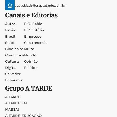
publicidade@grupoatarde.com.br
Canais e Editorias
Autos
E.c. Bahia
Bahia
E.c. Vitória
Brasil
Empregos
Saúde
Gastronomia
Cineinsite
Muito
Concursos
Mundo
Cultura
Opinião
Digital
Política
Salvador
Economia
Grupo
A TARDE
A TARDE
A TARDE FM
MASSA!
A TARDE EDUCAÇÃO