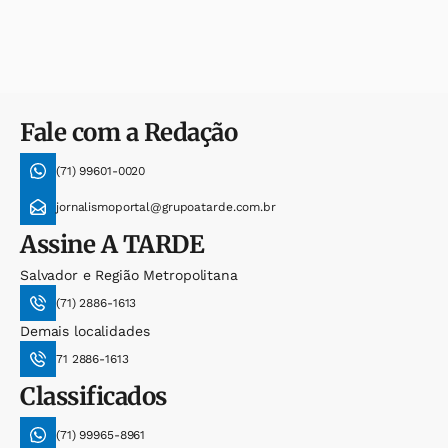
Fale com a Redação
(71) 99601-0020
jornalismoportal@grupoatarde.com.br
Assine
A TARDE
Salvador e Região Metropolitana
(71) 2886-1613
Demais localidades
71 2886-1613
Classificados
(71) 99965-8961