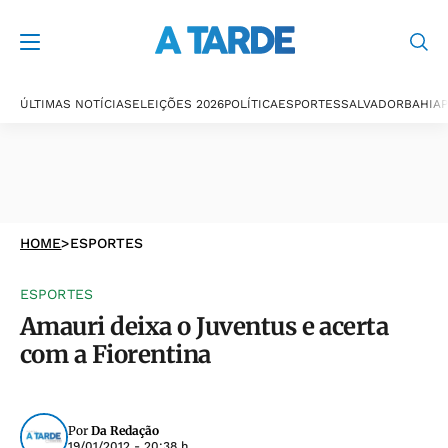
ÚLTIMAS NOTÍCIAS
ELEIÇÕES 2026
POLÍTICA
ESPORTES
SALVADOR
BAHIA
P
HOME
>
ESPORTES
ESPORTES
Amauri deixa o Juventus e acerta
com a Fiorentina
Por
Da Redação
19/01/2012 - 20:38 h