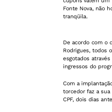
cupons valem um in
Fonte Nova, não h
tranqüila.
De acordo com o d
Rodrigues, todos 
esgotados através 
ingressos do prog
Com a implantação
torcedor faz a su
CPF, dois dias ante