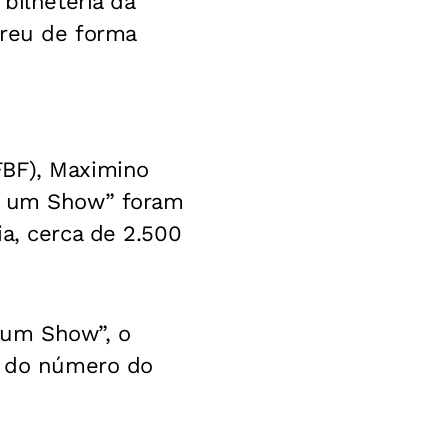
bilheteria da
rreu de forma
FBF), Maximino
 é um Show” foram
a, cerca de 2.500
 um Show”, o
ro do número do