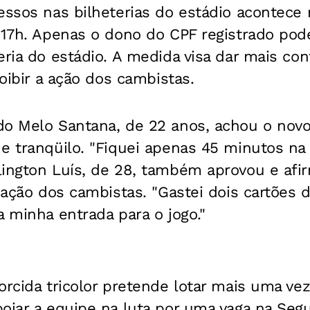
essos nas bilheterias do estádio acontece 
 17h. Apenas o dono do CPF registrado pode
eria do estádio. A medida visa dar mais con
coibir a ação dos cambistas.
do Melo Santana, de 22 anos, achou o novo
e tranqüilo. "Fiquei apenas 45 minutos na f
ington Luís, de 28, também aprovou e afir
a ação dos cambistas. "Gastei dois cartões 
a minha entrada para o jogo."
orcida tricolor pretende lotar mais uma vez
oiar a equipe na luta por uma vaga na Seg