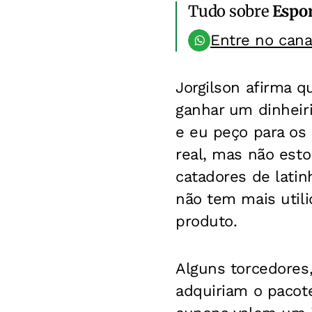
Tudo sobre
Espo
Entre no can
Jorgilson afirma q
ganhar um dinheir
e eu peço para os
real, mas não esto
catadores de latin
não tem mais util
produto.
Alguns torcedores
adquiriam o pacot