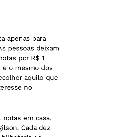
ca apenas para
 As pessoas deixam
otas por R$ 1
pio é o mesmo dos
ecolher aquilo que
teresse no
s notas em casa,
gilson. Cada dez