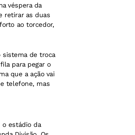
na véspera da
 retirar as duas
forto ao torcedor,
 sistema de troca
ila para pegar o
ma que a ação vai
de telefone, mas
 o estádio da
unda Divisão. Os