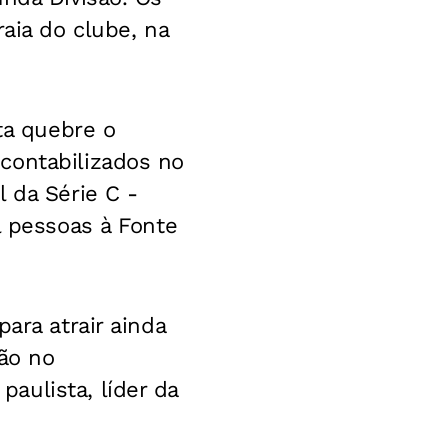
aia do clube, na
ta quebre o
contabilizados no
 da Série C -
l pessoas à Fonte
ara atrair ainda
ção no
aulista, líder da