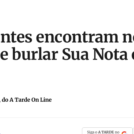
ntes encontram n
e burlar Sua Nota
, do A Tarde On Line
Siga o
A TARDE
no