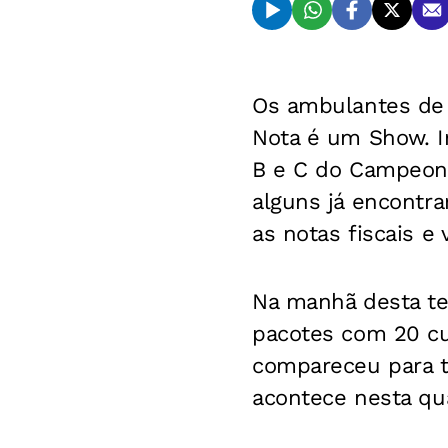
Os ambulantes de 
Nota é um Show. Im
B e C do Campeonat
alguns já encontr
as notas fiscais e
Na manhã desta ter
pacotes com 20 cup
compareceu para tr
acontece nesta qua