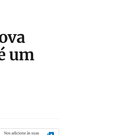
ova
 é um
Nos adicione às suas