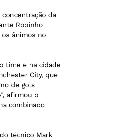
a concentração da
cante Robinho
r os ânimos no
o time e na cidade
chester City, que
imo de gols
", afirmou o
inha combinado
 do técnico Mark