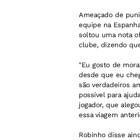
Ameaçado de puniç
equipe na Espanha
soltou uma nota of
clube, dizendo que
"Eu gosto de mora
desde que eu cheg
são verdadeiros a
possível para ajud
jogador, que alego
essa viagem anter
Robinho disse ain