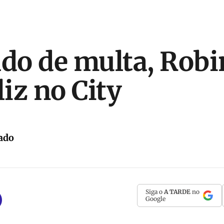
o de multa, Robi
liz no City
ado
Siga o
A TARDE
no
Google