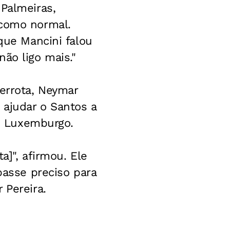
 Palmeiras,
 como normal.
 que Mancini falou
ão ligo mais."
derrota, Neymar
 ajudar o Santos a
ei Luxemburgo.
a]", afirmou. Ele
passe preciso para
 Pereira.