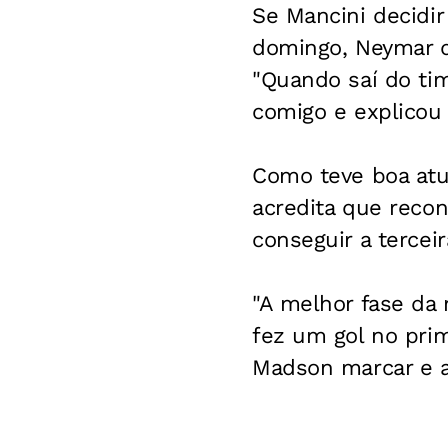
Se Mancini decidir
domingo, Neymar d
"Quando saí do tim
comigo e explicou 
Como teve boa atua
acredita que recon
conseguir a tercei
"A melhor fase da m
fez um gol no prim
Madson marcar e ai