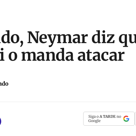
do, Neymar diz q
 o manda atacar
ado
Siga o
A TARDE
no
Google