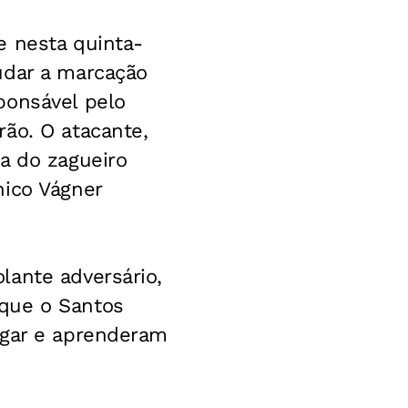
e nesta quinta-
udar a marcação
ponsável pelo
ão. O atacante,
a do zagueiro
nico Vágner
lante adversário,
 que o Santos
ogar e aprenderam