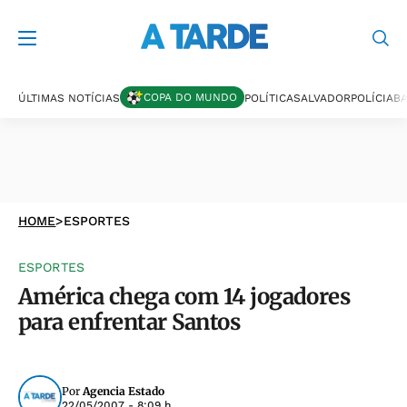
COPA DO MUNDO
ÚLTIMAS NOTÍCIAS
POLÍTICA
SALVADOR
POLÍCIA
BA
HOME
>
ESPORTES
ESPORTES
América chega com 14 jogadores
para enfrentar Santos
Por
Agencia Estado
22/05/2007 - 8:09 h