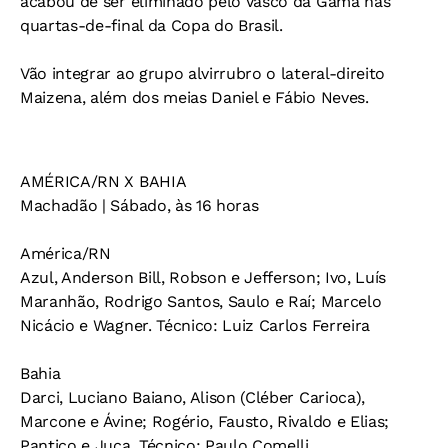
acabou de ser eliminado pelo Vasco da Gama nas
quartas-de-final da Copa do Brasil.
Vão integrar ao grupo alvirrubro o lateral-direito
Maizena, além dos meias Daniel e Fábio Neves.
AMÉRICA/RN X BAHIA
Machadão | Sábado, às 16 horas
América/RN
Azul, Anderson Bill, Robson e Jefferson; Ivo, Luís
Maranhão, Rodrigo Santos, Saulo e Raí; Marcelo
Nicácio e Wagner. Técnico: Luiz Carlos Ferreira
Bahia
Darci, Luciano Baiano, Alison (Cléber Carioca),
Marcone e Ávine; Rogério, Fausto, Rivaldo e Elias;
Pantico e Juca. Técnico: Paulo Comelli