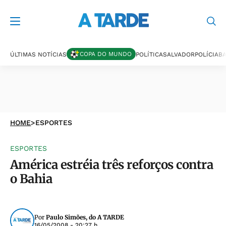
COPA DO MUNDO
ÚLTIMAS NOTÍCIAS
POLÍTICA
SALVADOR
POLÍCIA
BA
HOME
>
ESPORTES
ESPORTES
América estréia três reforços contra
o Bahia
Por
Paulo Simões, do A TARDE
16/05/2008 - 20:27 h