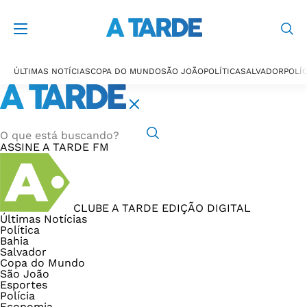
ÚLTIMAS NOTÍCIAS
COPA DO MUNDO
SÃO JOÃO
POLÍTICA
SALVADOR
POLÍC
ASSINE
A TARDE FM
CLUBE A TARDE
EDIÇÃO DIGITAL
Últimas Notícias
Política
Bahia
Salvador
Copa do Mundo
São João
Esportes
Polícia
Economia