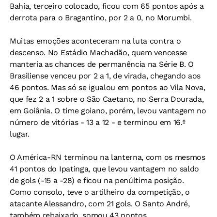
Bahia, terceiro colocado, ficou com 65 pontos após a
derrota para o Bragantino, por 2 a 0, no Morumbi.
Muitas emoções aconteceram na luta contra o
descenso. No Estádio Machadão, quem vencesse
manteria as chances de permanência na Série B. O
Brasiliense venceu por 2 a 1, de virada, chegando aos
46 pontos. Mas só se igualou em pontos ao Vila Nova,
que fez 2 a 1 sobre o São Caetano, no Serra Dourada,
em Goiânia. O time goiano, porém, levou vantagem no
número de vitórias - 13 a 12 - e terminou em 16.º
lugar.
O América-RN terminou na lanterna, com os mesmos
41 pontos do Ipatinga, que levou vantagem no saldo
de gols (-15 a -28) e ficou na penúltima posição.
Como consolo, teve o artilheiro da competição, o
atacante Alessandro, com 21 gols. O Santo André,
também rebaixado, somou 43 pontos.