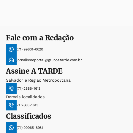
Fale com a Redação
(71) 99601-0020
jornalismoportal@grupoatarde.com.br
Assine
A TARDE
Salvador e Região Metropolitana
(71) 2886-1613
Demais localidades
71 2886-1613
Classificados
(71) 99965-8961