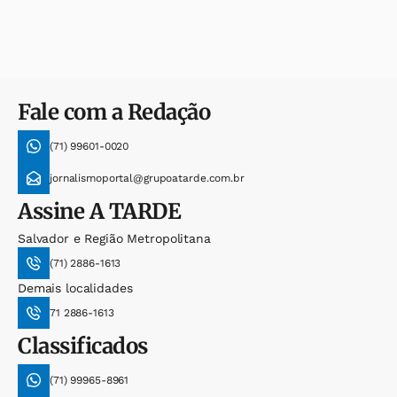
Fale com a Redação
(71) 99601-0020
jornalismoportal@grupoatarde.com.br
Assine
A TARDE
Salvador e Região Metropolitana
(71) 2886-1613
Demais localidades
71 2886-1613
Classificados
(71) 99965-8961