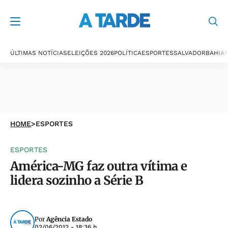
ÚLTIMAS NOTÍCIAS
ELEIÇÕES 2026
POLÍTICA
ESPORTES
SALVADOR
BAHIA
P
HOME
>
ESPORTES
ESPORTES
América-MG faz outra vítima e
lidera sozinho a Série B
Por
Agência Estado
02/06/2012 - 18:36 h