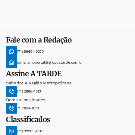
Fale com a Redação
(71) 99601-0020
jornalismoportal@grupoatarde.com.br
Assine
A TARDE
Salvador e Região Metropolitana
(71) 2886-1613
Demais localidades
71 2886-1613
Classificados
(71) 99965-8961