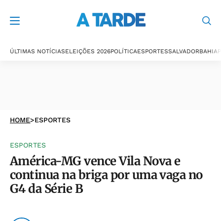
ÚLTIMAS NOTÍCIAS
ELEIÇÕES 2026
POLÍTICA
ESPORTES
SALVADOR
BAHIA
P
HOME
>
ESPORTES
ESPORTES
América-MG vence Vila Nova e
continua na briga por uma vaga no
G4 da Série B