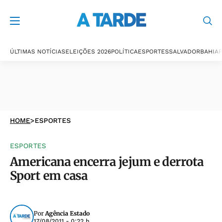
ÚLTIMAS NOTÍCIAS
ELEIÇÕES 2026
POLÍTICA
ESPORTES
SALVADOR
BAHIA
P
HOME
>
ESPORTES
ESPORTES
Americana encerra jejum e derrota
Sport em casa
Por
Agência Estado
17/08/2011 - 0:22 h