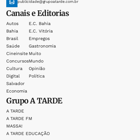
publicidade@grupoatarde.com.br
Canais e Editorias
Autos
E.c. Bahia
Bahia
E.c. Vitória
Brasil
Empregos
Saúde
Gastronomia
Cineinsite
Muito
Concursos
Mundo
Cultura
Opinião
Digital
Política
Salvador
Economia
Grupo
A TARDE
A TARDE
A TARDE FM
MASSA!
A TARDE EDUCAÇÃO