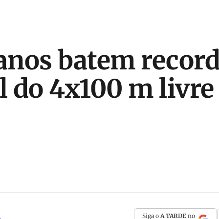
anos batem recor
 do 4x100 m livre
Siga o
A TARDE
no