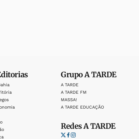
Editorias
Grupo
A TARDE
Bahia
A TARDE
itória
A TARDE FM
egos
MASSA!
ronomia
A TARDE EDUCAÇÃO
o
o
Redes
A TARDE
ão
ca