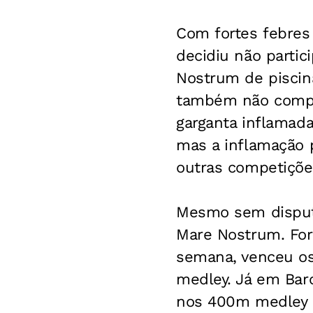
Com fortes febres 
decidiu não partic
Nostrum de piscina
também não compet
garganta inflamada
mas a inflamação p
outras competições
Mesmo sem disputar
Mare Nostrum. For
semana, venceu o
medley. Já em Barc
nos 400m medley 