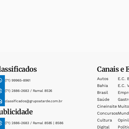
lassificados
Canais e 
Autos
E.c. 
(71) 99965-8961
Bahia
E.c. V
(71) 2886-2683 / Ramal 8526
Brasil
Empr
Saúde
Gast
classificados@grupoatarde.com.br
Cineinsite
Muit
ublicidade
Concursos
Mund
Cultura
Opini
(71) 2886-2683 / Ramal 8585 | 8586
Digital
Políti