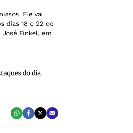
issos. Ele vai
os dias 18 e 22 de
u José Finkel, em
staques do dia.