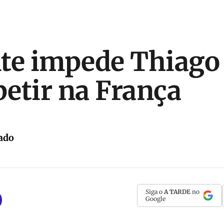
te impede Thiago 
etir na França
ado
Siga o
A TARDE
no
Google