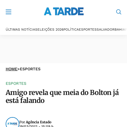
ÚLTIMAS NOTÍCIAS
ELEIÇÕES 2026
POLÍTICA
ESPORTES
SALVADOR
BAHIA
P
HOME
>
ESPORTES
ESPORTES
Amigo revela que meia do Bolton já
está falando
Por
Agência Estado
19/03/2012 - 15:09 h