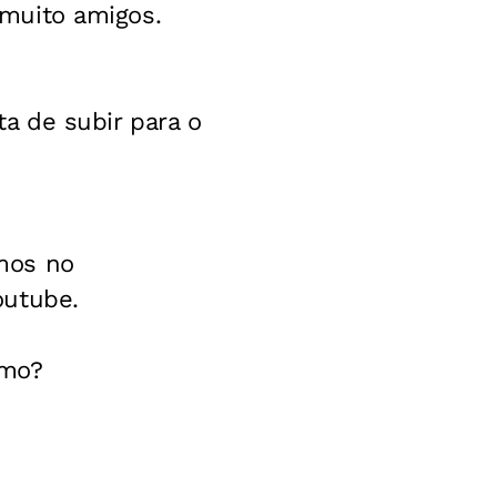
s muito amigos.
a de subir para o
mos no
outube.
smo?