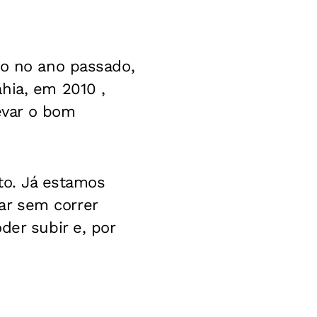
ro no ano passado,
ia, em 2010 ,
evar o bom
to. Já estamos
ar sem correr
der subir e, por