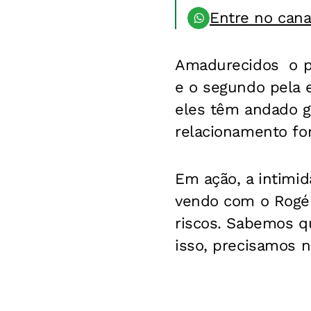
Entre no can
Amadurecidos  o p
e o segundo pela e
eles têm andado 
relacionamento for
Em ação, a intimid
vendo com o Rogér
riscos. Sabemos qu
isso, precisamos n