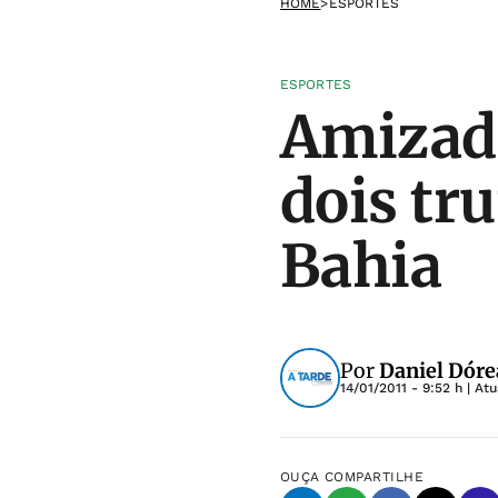
HOME
>
ESPORTES
ESPORTES
Amizade
dois tru
Bahia
Por
Daniel Dóre
14/01/2011 - 9:52 h
| At
OUÇA
COMPARTILHE