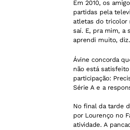
Em 2010, os amigo
partidas pela tele
atletas do tricolo
saí. E, pra mim, a
aprendi muito, diz
Ávine concorda que
não está satisfeit
participação: Pre
Série A e a respons
No final da tarde 
por Lourenço no F
atividade. A panca