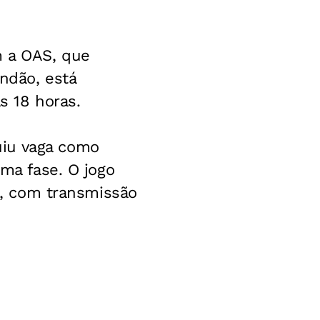
m a OAS, que
endão, está
s 18 horas.
uiu vaga como
ima fase. O jogo
ta, com transmissão