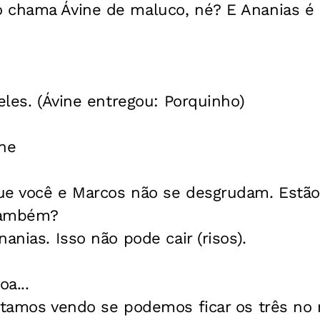
 chama Ávine de maluco, né? E Ananias é 
 eles. (Ávine entregou: Porquinho)
ine
ue você e Marcos não se desgrudam. Estão 
também?
anias. Isso não pode cair (risos).
a...
estamos vendo se podemos ficar os três no