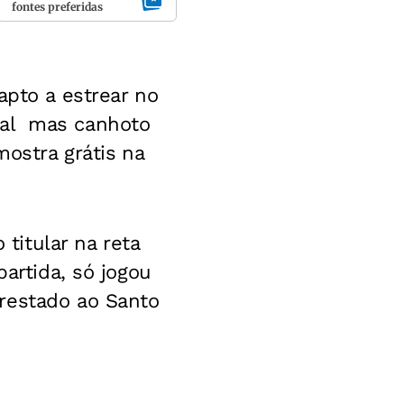
fontes preferidas
apto a estrear no
  mas canhoto 
ostra grátis na
itular na reta
partida, só jogou
restado ao Santo