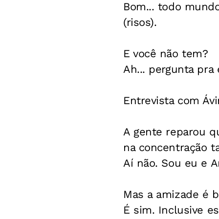
Bom... todo mundo
(risos).
E você não tem?
Ah... pergunta pra
Entrevista com Áv
A gente reparou q
na concentração 
Aí não. Sou eu e An
Mas a amizade é bo
É sim. Inclusive 