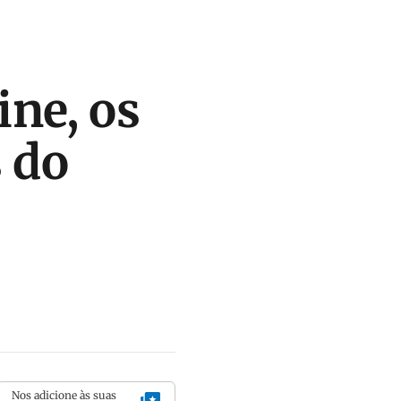
ne, os
s do
Nos adicione às suas