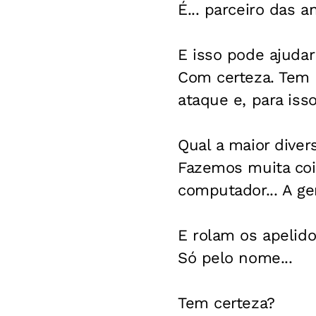
É... parceiro das a
E isso pode ajuda
Com certeza. Tem 
ataque e, para is
Qual a maior dive
Fazemos muita coi
computador... A g
E rolam os apeli
Só pelo nome...
Tem certeza?