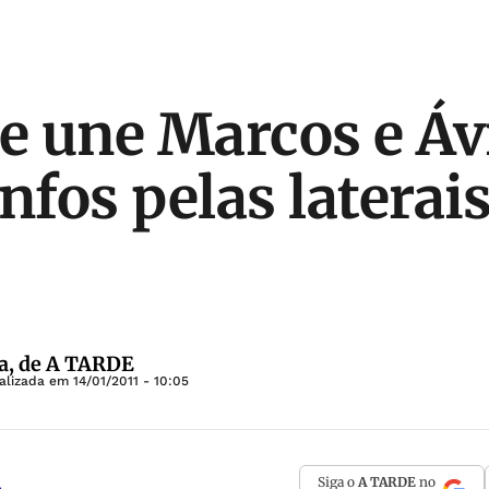
 une Marcos e Ávi
nfos pelas laterai
a, de A TARDE
ualizada em
14/01/2011 - 10:05
Siga o
A TARDE
no