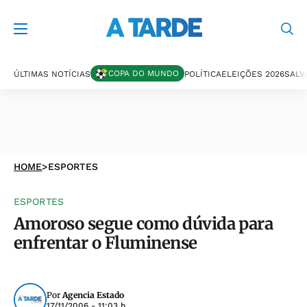
COPA DO MUNDO
ÚLTIMAS NOTÍCIAS
POLÍTICA
ELEIÇÕES 2026
SALV
HOME
>
ESPORTES
ESPORTES
Amoroso segue como dúvida para
enfrentar o Fluminense
Por
Agencia Estado
17/11/2006 - 11:03 h