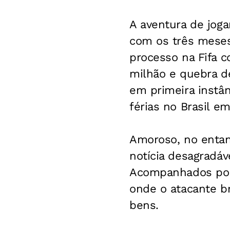
A aventura de jog
com os três meses 
processo na Fifa c
milhão e quebra d
em primeira instân
férias no Brasil e
Amoroso, no entant
notícia desagradáv
Acompanhados por u
onde o atacante br
bens.