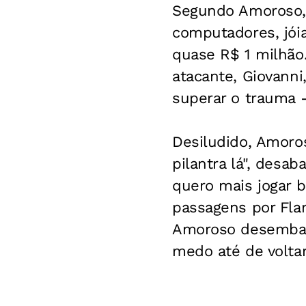
Segundo Amoroso, o
computadores, jói
quase R$ 1 milhão.
atacante, Giovanni
superar o trauma -
Desiludido, Amoro
pilantra lá", desa
quero mais jogar b
passagens por Flam
Amoroso desembarc
medo até de voltar