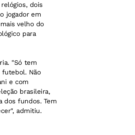
relógios, dois
lo jogador em
 mais velho do
ológico para
ria. "Só tem
 futebol. Não
ani e com
eção brasileira,
a dos fundos. Tem
cer", admitiu.