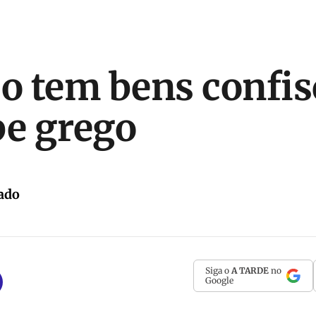
 tem bens confis
be grego
ado
Siga o
A TARDE
no
Google