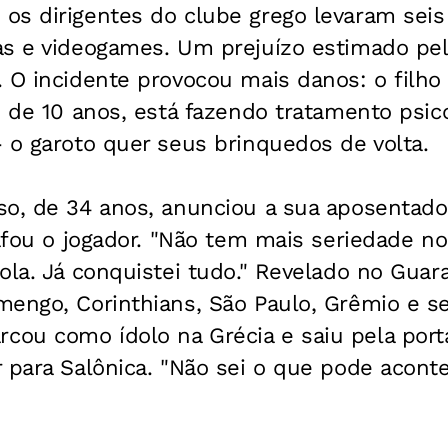
s dirigentes do clube grego levaram seis 
as e videogames. Um prejuízo estimado pe
 O incidente provocou mais danos: o filho
, de 10 anos, está fazendo tratamento psic
 o garoto quer seus brinquedos de volta.
so, de 34 anos, anunciou a sua aposentado
bafou o jogador. "Não tem mais seriedade no
ola. Já conquistei tudo." Revelado no Guar
engo, Corinthians, São Paulo, Grêmio e sel
ou como ídolo na Grécia e saiu pela port
 para Salônica. "Não sei o que pode aconte