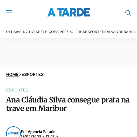
ÚLTIMAS NOTÍCIAS
ELEIÇÕES 2026
POLÍTICA
ESPORTES
SALVADOR
BAHIA
P
HOME
>
ESPORTES
ESPORTES
Ana Cláudia Silva consegue prata na
trave em Maribor
Por
Agencia Estado
19/04/2009 - 13:47 h