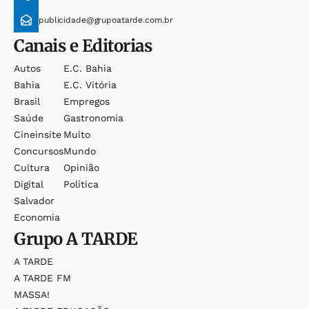
publicidade@grupoatarde.com.br
Canais e Editorias
Autos
E.c. Bahia
Bahia
E.c. Vitória
Brasil
Empregos
Saúde
Gastronomia
Cineinsite
Muito
Concursos
Mundo
Cultura
Opinião
Digital
Política
Salvador
Economia
Grupo
A TARDE
A TARDE
A TARDE FM
MASSA!