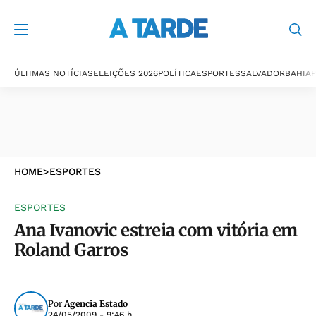
ÚLTIMAS NOTÍCIAS
ELEIÇÕES 2026
POLÍTICA
ESPORTES
SALVADOR
BAHIA
P
HOME
>
ESPORTES
ESPORTES
Ana Ivanovic estreia com vitória em
Roland Garros
Por
Agencia Estado
24/05/2009 - 9:46 h