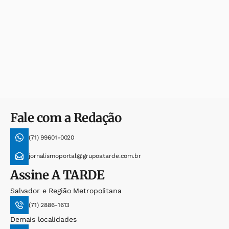
Fale com a Redação
(71) 99601-0020
jornalismoportal@grupoatarde.com.br
Assine
A TARDE
Salvador e Região Metropolitana
(71) 2886-1613
Demais localidades