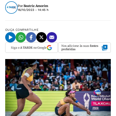
Por
Beatriz Amorim
16/10/2023 - 14:45 h
OUÇA
COMPARTILHE
Nos adicione às suas
fontes
Siga o
A TARDE
no Google
preferidas