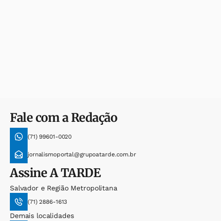
Fale com a Redação
(71) 99601-0020
jornalismoportal@grupoatarde.com.br
Assine
A TARDE
Salvador e Região Metropolitana
(71) 2886-1613
Demais localidades