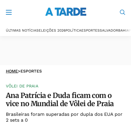
ÚLTIMAS NOTÍCIAS
ELEIÇÕES 2026
POLÍTICA
ESPORTES
SALVADOR
BAHIA
P
HOME
>
ESPORTES
VÔLEI DE PRAIA
Ana Patrícia e Duda ficam com o
vice no Mundial de Vôlei de Praia
Brasileiras foram superadas por dupla dos EUA por
2 sets a 0