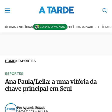
COPA DO MUNDO
ÚLTIMAS NOTÍCIAS
POLÍTICA
SALVADOR
POLÍCIA
BA
HOME
>
ESPORTES
ESPORTES
Ana Paula/Leila: a uma vitória da
chave principal em Seul
Por
Agencia Estado
29/05/2007 - 14:43 h