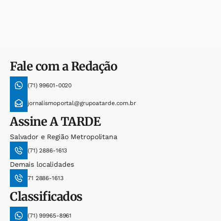
Fale com a Redação
(71) 99601-0020
jornalismoportal@grupoatarde.com.br
Assine
A TARDE
Salvador e Região Metropolitana
(71) 2886-1613
Demais localidades
71 2886-1613
Classificados
(71) 99965-8961