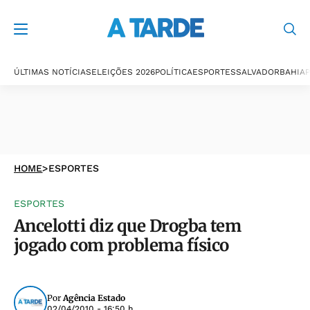
ÚLTIMAS NOTÍCIAS
ELEIÇÕES 2026
POLÍTICA
ESPORTES
SALVADOR
BAHIA
P
HOME
>
ESPORTES
ESPORTES
Ancelotti diz que Drogba tem
jogado com problema físico
Por
Agência Estado
02/04/2010 - 16:50 h