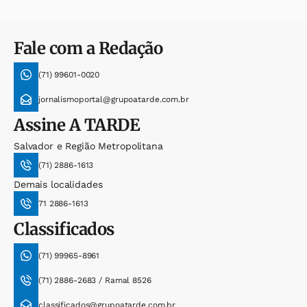
Fale com a Redação
(71) 99601-0020
jornalismoportal@grupoatarde.com.br
Assine
A TARDE
Salvador e Região Metropolitana
(71) 2886-1613
Demais localidades
71 2886-1613
Classificados
(71) 99965-8961
(71) 2886-2683 / Ramal 8526
classificados@grupoatarde.com.br