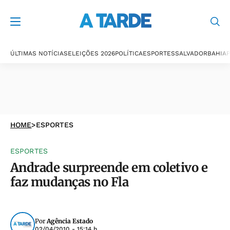
ÚLTIMAS NOTÍCIAS
ELEIÇÕES 2026
POLÍTICA
ESPORTES
SALVADOR
BAHIA
P
HOME
>
ESPORTES
ESPORTES
Andrade surpreende em coletivo e
faz mudanças no Fla
Por
Agência Estado
02/04/2010 - 15:14 h