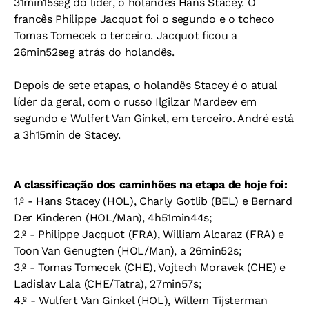
31min15seg do líder, o holandês Hans Stacey. O
francês Philippe Jacquot foi o segundo e o tcheco
Tomas Tomecek o terceiro. Jacquot ficou a
26min52seg atrás do holandês.
Depois de sete etapas, o holandês Stacey é o atual
líder da geral, com o russo Ilgilzar Mardeev em
segundo e Wulfert Van Ginkel, em terceiro. André está
a 3h15min de Stacey.
A classificação dos caminhões na etapa de hoje foi:
1.º - Hans Stacey (HOL), Charly Gotlib (BEL) e Bernard
Der Kinderen (HOL/Man), 4h51min44s;
2.º - Philippe Jacquot (FRA), William Alcaraz (FRA) e
Toon Van Genugten (HOL/Man), a 26min52s;
3.º - Tomas Tomecek (CHE), Vojtech Moravek (CHE) e
Ladislav Lala (CHE/Tatra), 27min57s;
4.º - Wulfert Van Ginkel (HOL), Willem Tijsterman