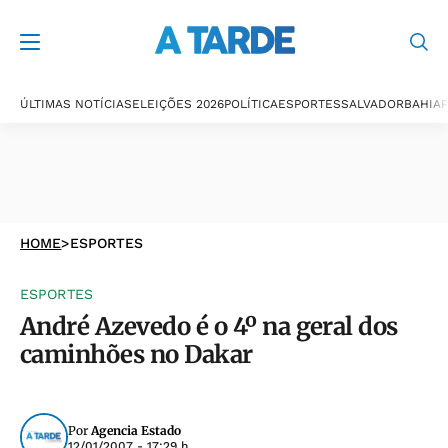
ÚLTIMAS NOTÍCIAS
ELEIÇÕES 2026
POLÍTICA
ESPORTES
SALVADOR
BAHIA
P
HOME
>
ESPORTES
ESPORTES
André Azevedo é o 4º na geral dos
caminhões no Dakar
Por
Agencia Estado
12/01/2007 - 17:29 h