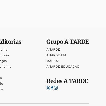
Editorias
Grupo
A TARDE
Bahia
A TARDE
itória
A TARDE FM
egos
MASSA!
ronomia
A TARDE EDUCAÇÃO
o
o
Redes
A TARDE
ão
ca