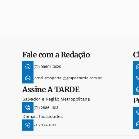
Fale com a Redação
C
(71) 99601-0020
jornalismoportal@grupoatarde.com.br
Assine
A TARDE
P
Salvador e Região Metropolitana
(71) 2886-1613
Demais localidades
71 2886-1613