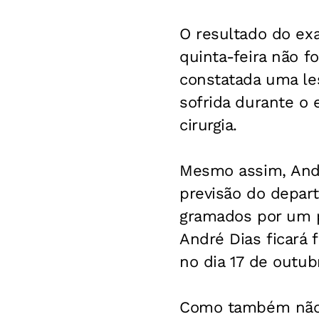
O resultado do ex
quinta-feira não f
constatada uma les
sofrida durante o 
cirurgia.
Mesmo assim, André
previsão do depar
gramados por um p
André Dias ficará 
no dia 17 de outub
Como também não t