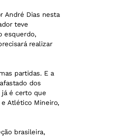
r André Dias nesta
ador teve
o esquerdo,
recisará realizar
mas partidas. E a
afastado dos
já é certo que
e Atlético Mineiro,
ão brasileira,