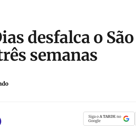
ias desfalca o São
 três semanas
ado
Siga o
A TARDE
no
Google