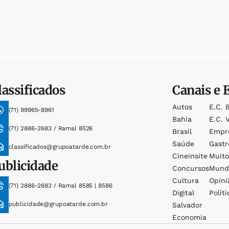
lassificados
Canais e 
Autos
E.c. 
(71) 99965-8961
Bahia
E.c. V
(71) 2886-2683 / Ramal 8526
Brasil
Empr
Saúde
Gast
classificados@grupoatarde.com.br
Cineinsite
Muit
ublicidade
Concursos
Mund
Cultura
Opini
(71) 2886-2683 / Ramal 8585 | 8586
Digital
Políti
publicidade@grupoatarde.com.br
Salvador
Economia