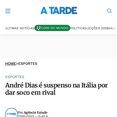
COPA DO MUNDO
ÚLTIMAS NOTÍCIAS
POLÍTICA
ELEIÇÕES 2026
SALV
HOME
>
ESPORTES
ESPORTES
André Dias é suspenso na Itália por
dar soco em rival
Por
Agência Estado
27/01/2012 - 11:42 h