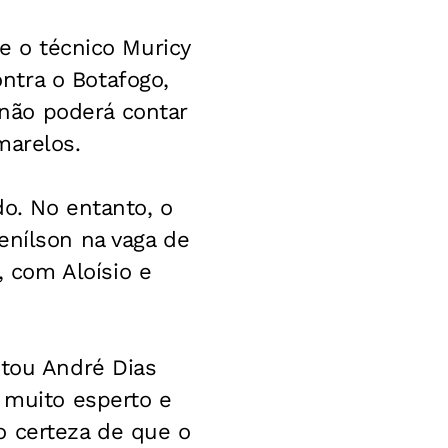
ue o técnico Muricy
ntra o Botafogo,
não poderá contar
marelos.
do. No entanto, o
enílson na vaga de
 com Aloísio e
ntou André Dias
 muito esperto e
o certeza de que o