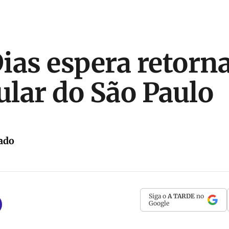
ias espera retorna
tular do São Paulo
ado
Siga o
A TARDE
no
Google