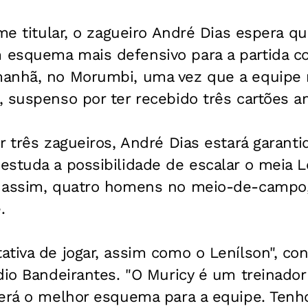
ime titular, o zagueiro André Dias espera q
esquema mais defensivo para a partida co
anhã, no Morumbi, uma vez que a equipe 
 suspenso por ter recebido três cartões a
r três zagueiros, André Dias estará garanti
studa a possibilidade de escalar o meia L
 assim, quatro homens no meio-de-campo,
.
tiva de jogar, assim como o Lenílson", co
dio Bandeirantes. "O Muricy é um treinador
herá o melhor esquema para a equipe. Tenh