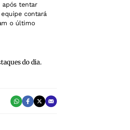
, após tentar
 equipe contará
am o último
staques do dia.