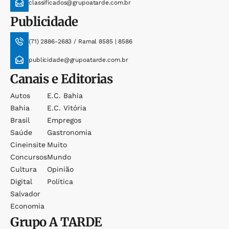
classificados@grupoatarde.com.br
Publicidade
(71) 2886-2683 / Ramal 8585 | 8586
publicidade@grupoatarde.com.br
Canais e Editorias
Autos
E.c. Bahia
Bahia
E.c. Vitória
Brasil
Empregos
Saúde
Gastronomia
Cineinsite
Muito
Concursos
Mundo
Cultura
Opinião
Digital
Política
Salvador
Economia
Grupo
A TARDE