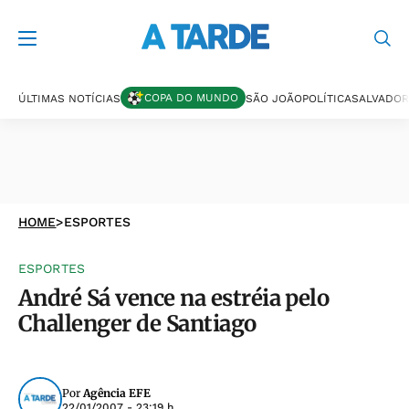
COPA DO MUNDO
ÚLTIMAS NOTÍCIAS
SÃO JOÃO
POLÍTICA
SALVADOR
HOME
>
ESPORTES
ESPORTES
André Sá vence na estréia pelo
Challenger de Santiago
Por
Agência EFE
22/01/2007 - 23:19 h