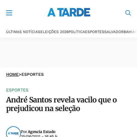
ÚLTIMAS NOTÍCIAS
ELEIÇÕES 2026
POLÍTICA
ESPORTES
SALVADOR
BAHIA
P
HOME
>
ESPORTES
ESPORTES
André Santos revela vacilo que o
prejudicou na seleção
Por
Agencia Estado
25/06/2011 - 16:45 h