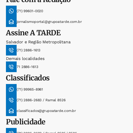
(71) 99601-0020
jornalismoportal@grupoatarde.com.br
Assine
A TARDE
Salvador e Região Metropolitana
(71) 2886-1613
Demais localidades
71 2886-1613
Classificados
(71) 99965-8961
(71) 2886-2683 / Ramal 8526
classificados@grupoatarde.com.br
Publicidade