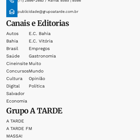
(71) 2886-2683 / Ramal 8585 | 8586
publicidade@grupoatarde.com.br
Canais e Editorias
Autos
E.c. Bahia
Bahia
E.c. Vitória
Brasil
Empregos
Saúde
Gastronomia
Cineinsite
Muito
Concursos
Mundo
Cultura
Opinião
Digital
Política
Salvador
Economia
Grupo
A TARDE
A TARDE
A TARDE FM
MASSA!