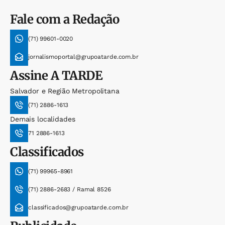
Fale com a Redação
(71) 99601-0020
jornalismoportal@grupoatarde.com.br
Assine
A TARDE
Salvador e Região Metropolitana
(71) 2886-1613
Demais localidades
71 2886-1613
Classificados
(71) 99965-8961
(71) 2886-2683 / Ramal 8526
classificados@grupoatarde.com.br