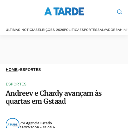
ÚLTIMAS NOTÍCIAS
ELEIÇÕES 2026
POLÍTICA
ESPORTES
SALVADOR
BAHIA
P
HOME
>
ESPORTES
ESPORTES
Andreev e Chardy avançam às
quartas em Gstaad
Por
Agencia Estado
29/07/2009 - 15:05 h