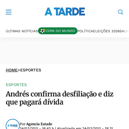
COPA DO MUNDO
ÚLTIMAS NOTÍCIAS
POLÍTICA
ELEIÇÕES 2026
SALV
HOME
>
ESPORTES
ESPORTES
Andrés confirma desfiliação e diz
que pagará dívida
Por
Agencia Estado
24/02/2011 - 16:43 h
| Atualizada em
24/02/2011 - 19:31