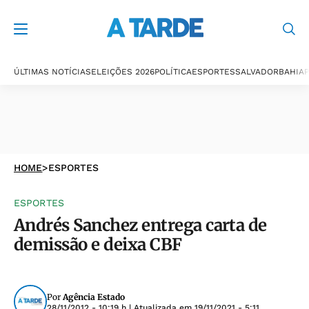
ÚLTIMAS NOTÍCIAS
ELEIÇÕES 2026
POLÍTICA
ESPORTES
SALVADOR
BAHIA
P
HOME
>
ESPORTES
ESPORTES
Andrés Sanchez entrega carta de
demissão e deixa CBF
Por
Agência Estado
28/11/2012 - 10:19 h
| Atualizada em
19/11/2021 - 5:11