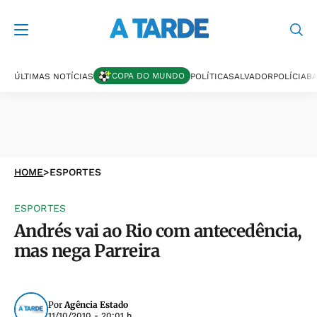
COPA DO MUNDO
ÚLTIMAS NOTÍCIAS
POLÍTICA
SALVADOR
POLÍCIA
BA
HOME
>
ESPORTES
ESPORTES
Andrés vai ao Rio com antecedência,
mas nega Parreira
Por
Agência Estado
11/10/2010 - 20:01 h