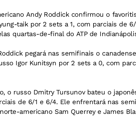
mericano Andy Roddick confirmou o favorit
ng-taik por 2 sets a 1, com parciais de 6/3
las quartas-de-final do ATP de Indianápolis
Roddick pegará nas semifinais o canadense
sso Igor Kunitsyn por 2 sets a 0, com parci
, o russo Dmitry Tursunov bateu o japonês
rciais de 6/1 e 6/4. Ele enfrentará nas sem
 norte-americano Sam Querrey e James Bla