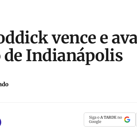
ddick vence e av
 de Indianápolis
ado
Siga o
A TARDE
no
Google