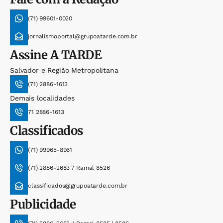
(71) 99601-0020
jornalismoportal@grupoatarde.com.br
Assine
A TARDE
Salvador e Região Metropolitana
(71) 2886-1613
Demais localidades
71 2886-1613
Classificados
(71) 99965-8961
(71) 2886-2683 / Ramal 8526
classificados@grupoatarde.com.br
Publicidade