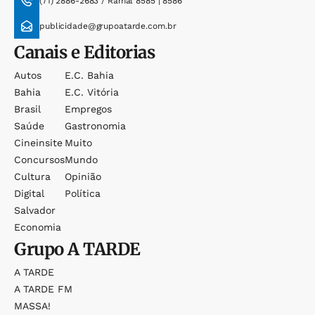
(71) 2886-2683 / Ramal 8585 | 8586
publicidade@grupoatarde.com.br
Canais e Editorias
Autos
E.c. Bahia
Bahia
E.c. Vitória
Brasil
Empregos
Saúde
Gastronomia
Cineinsite
Muito
Concursos
Mundo
Cultura
Opinião
Digital
Política
Salvador
Economia
Grupo
A TARDE
A TARDE
A TARDE FM
MASSA!