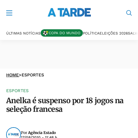
COPA DO MUNDO
ÚLTIMAS NOTÍCIAS
POLÍTICA
ELEIÇÕES 2026
SALV
HOME
>
ESPORTES
ESPORTES
Anelka é suspenso por 18 jogos na
seleção francesa
Por
Agência Estado
17/08/2010 - 11:48 h