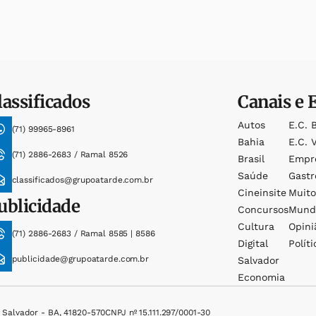
lassificados
Canais e 
Autos
E.c. 
(71) 99965-8961
Bahia
E.c. V
(71) 2886-2683 / Ramal 8526
Brasil
Empr
Saúde
Gast
classificados@grupoatarde.com.br
Cineinsite
Muit
ublicidade
Concursos
Mund
Cultura
Opini
(71) 2886-2683 / Ramal 8585 | 8586
Digital
Políti
publicidade@grupoatarde.com.br
Salvador
Economia
, Salvador - BA, 41820-570
CNPJ nº 15.111.297/0001-30