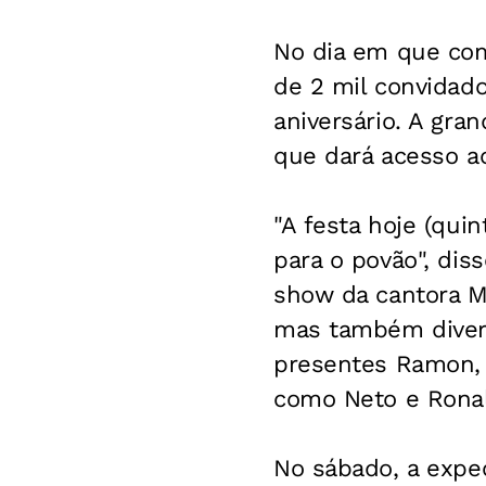
No dia em que com
de 2 mil convidad
aniversário. A gr
que dará acesso ao
"A festa hoje (qui
para o povão", dis
show da cantora Ma
mas também divers
presentes Ramon, 
como Neto e Ronald
No sábado, a expec