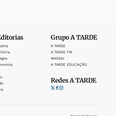
Editorias
Grupo
A TARDE
Bahia
A TARDE
itória
A TARDE FM
egos
MASSA!
ronomia
A TARDE EDUCAÇÃO
o
o
Redes
A TARDE
ão
ca
Desenvolvido por: