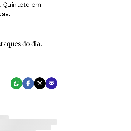
d, Quinteto em
das.
staques do dia.