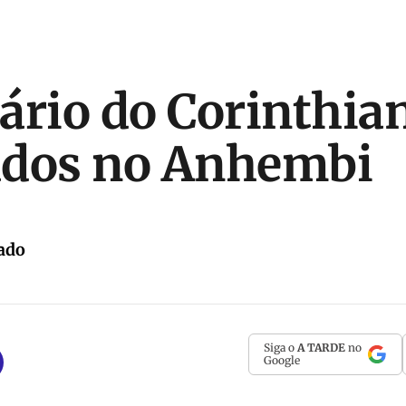
ário do Corinthia
ados no Anhembi
ado
Siga o
A TARDE
no
Google