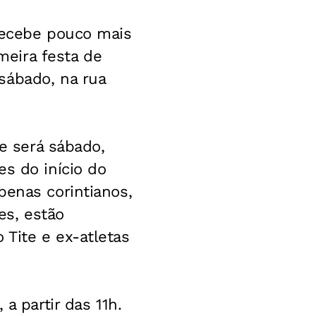
 recebe pouco mais
eira festa de
sábado, na rua
de será sábado,
es do início do
penas corintianos,
es, estão
Tite e ex-atletas
a partir das 11h.