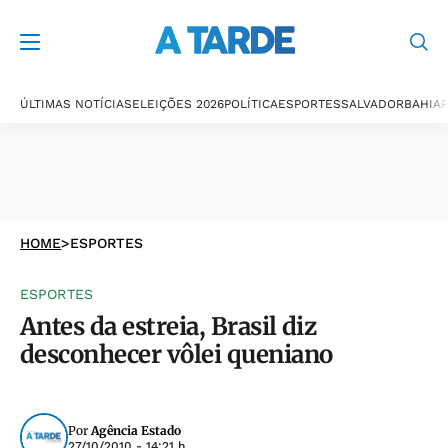
ÚLTIMAS NOTÍCIAS
ELEIÇÕES 2026
POLÍTICA
ESPORTES
SALVADOR
BAHIA
P
HOME
>
ESPORTES
ESPORTES
Antes da estreia, Brasil diz
desconhecer vôlei queniano
Por
Agência Estado
27/10/2010 - 14:21 h