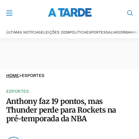
ÚLTIMAS NOTÍCIAS
ELEIÇÕES 2026
POLÍTICA
ESPORTES
SALVADOR
BAHIA
P
HOME
>
ESPORTES
ESPORTES
Anthony faz 19 pontos, mas
Thunder perde para Rockets na
pré-temporada da NBA