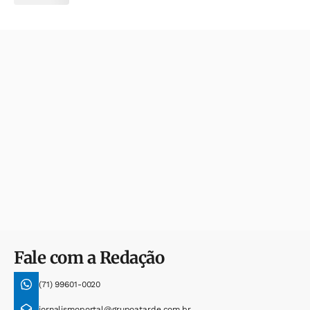
Fale com a Redação
(71) 99601-0020
jornalismoportal@grupoatarde.com.br