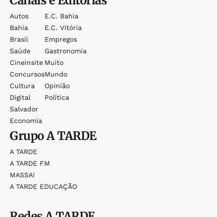
Canais e Editorias
Autos
E.c. Bahia
Bahia
E.c. Vitória
Brasil
Empregos
Saúde
Gastronomia
Cineinsite
Muito
Concursos
Mundo
Cultura
Opinião
Digital
Política
Salvador
Economia
Grupo
A TARDE
A TARDE
A TARDE FM
MASSA!
A TARDE EDUCAÇÃO
Redes
A TARDE