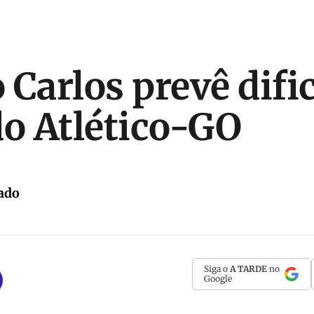
 Carlos prevê difi
do Atlético-GO
ado
Siga o
A TARDE
no
Google