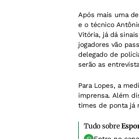
Após mais uma derr
e o técnico Antô
Vitória, já dá sina
jogadores vão pass
delegado de políc
serão as entrevis
Para Lopes, a medi
imprensa. Além dis
times de ponta já 
Tudo sobre
Espo
Entre no can