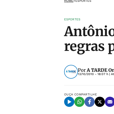
HOME
>
ESPORTES
ESPORTES
Antônio
regras 
Por
A TARDE On
13/10/2010 - 18:07 h
| A
OUÇA
COMPARTILHE