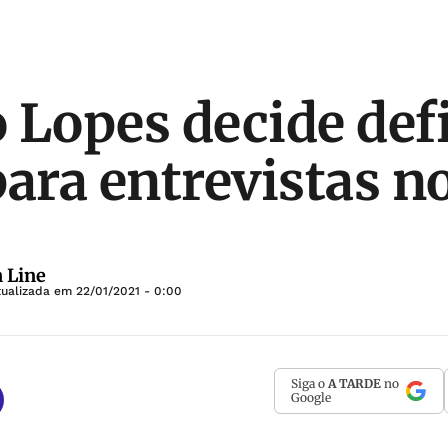
 Lopes decide def
para entrevistas no
 Line
tualizada em
22/01/2021 - 0:00
Siga o
A TARDE
no
Google