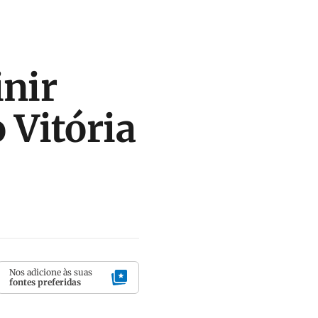
inir
 Vitória
Nos adicione às suas
fontes preferidas