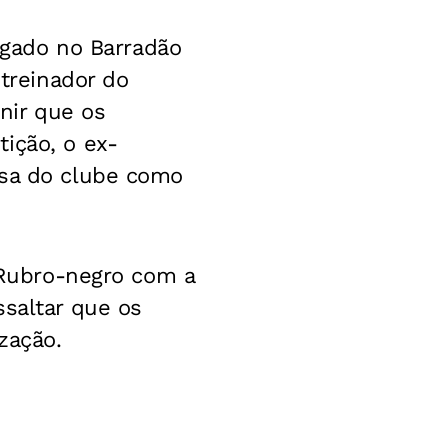
ligado no Barradão
treinador do
inir que os
ição, o ex-
nsa do clube como
o Rubro-negro com a
ssaltar que os
zação.