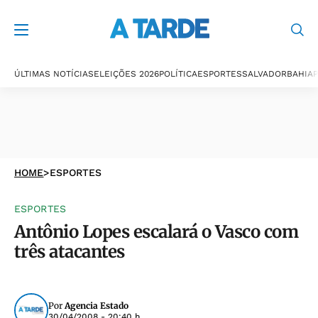
ÚLTIMAS NOTÍCIAS
ELEIÇÕES 2026
POLÍTICA
ESPORTES
SALVADOR
BAHIA
P
HOME
>
ESPORTES
ESPORTES
Antônio Lopes escalará o Vasco com
três atacantes
Por
Agencia Estado
30/04/2008 - 20:40 h