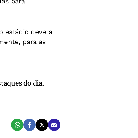
das para
o estádio deverá
mente, para as
staques do dia.