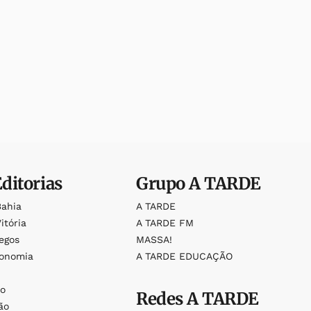
Editorias
Grupo
A TARDE
Bahia
A TARDE
itória
A TARDE FM
egos
MASSA!
ronomia
A TARDE EDUCAÇÃO
o
o
Redes
A TARDE
ão