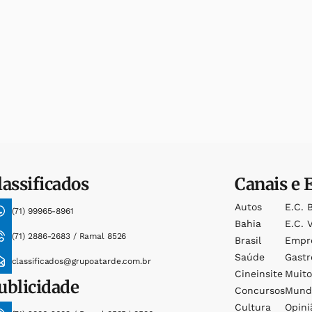
lassificados
Canais e 
Autos
E.c. 
(71) 99965-8961
Bahia
E.c. V
(71) 2886-2683 / Ramal 8526
Brasil
Empr
Saúde
Gast
classificados@grupoatarde.com.br
Cineinsite
Muit
ublicidade
Concursos
Mund
Cultura
Opini