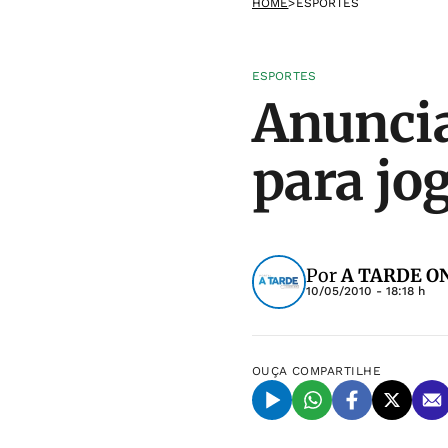
HOME
>
ESPORTES
ESPORTES
Anuncia
para jo
Por
A TARDE ON
10/05/2010 - 18:18 h
OUÇA
COMPARTILHE