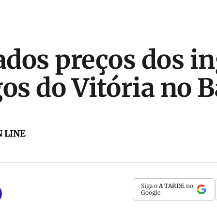
dos preços dos i
gos do Vitória no 
 LINE
Siga o
A TARDE
no
Google