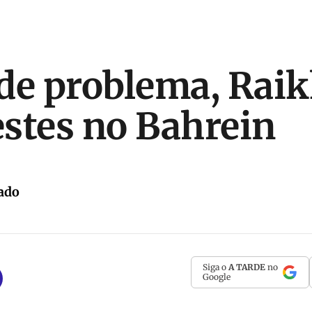
de problema, Rai
testes no Bahrein
ado
Siga o
A TARDE
no
Google