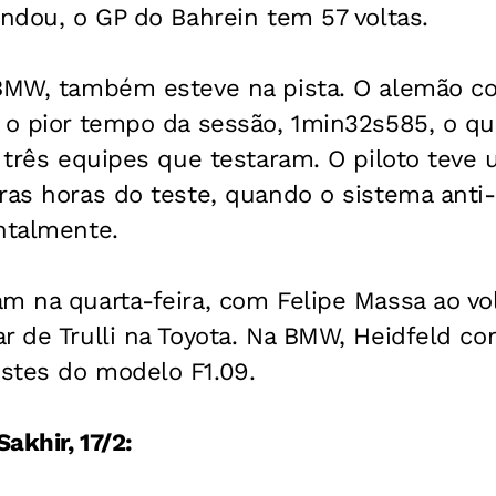
andou, o GP do Bahrein tem 57 voltas.
 BMW, também esteve na pista. O alemão c
m o pior tempo da sessão, 1min32s585, o q
s três equipes que testaram. O piloto tev
ras horas do teste, quando o sistema anti-
ntalmente.
m na quarta-feira, com Felipe Massa ao vol
r de Trulli na Toyota. Na BMW, Heidfeld co
stes do modelo F1.09.
Sakhir, 17/2: