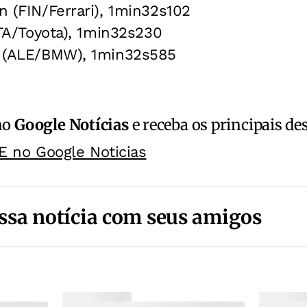
n (FIN/Ferrari), 1min32s102
(ITA/Toyota), 1min32s230
ld (ALE/BMW), 1min32s585
no
Google Notícias
e receba os principais de
E no Google Noticias
ssa notícia com seus amigos