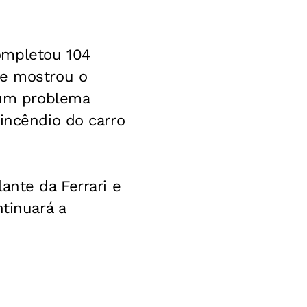
ompletou 104
ue mostrou o
e um problema
incêndio do carro
ante da Ferrari e
ntinuará a